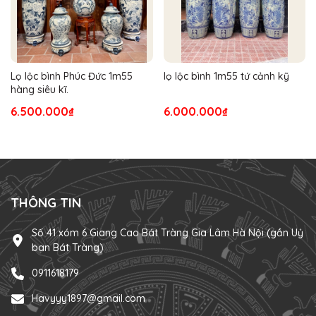
Lọ lộc bình Phúc Đức 1m55
lọ lộc bình 1m55 tứ cảnh kỹ
hàng siêu kĩ.
6.500.000₫
6.000.000₫
THÔNG TIN
Số 41 xóm 6 Giang Cao Bát Tràng Gia Lâm Hà Nội (gần Uỷ
ban Bát Tràng)
0911618179
Havyyy1897@gmail.com