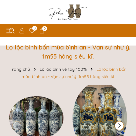
0
0
Lọ lộc bình bốn mùa bình an - Vạn sự như ý.
1m55 hàng siêu kĩ.
Trang chủ
Lọ lộc bình vẽ tay 100%
Lọ lộc bình bốn
mùa bình an - Vạn sự như ý. 1m55 hàng siêu kĩ.